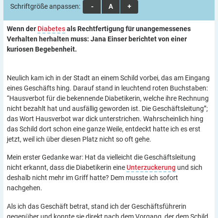
Schriftgröße anpassen:
A
A
A
Wenn der
Diabetes
als Rechtfertigung für unangemessenes
Verhalten herhalten muss: Jana Einser berichtet von einer
kuriosen Begebenheit.
Neulich kam ich in der Stadt an einem Schild vorbei, das am Eingang
eines Geschäfts hing. Darauf stand in leuchtend roten Buchstaben:
“Hausverbot für die bekennende Diabetikerin, welche ihre Rechnung
nicht bezahlt hat und ausfällig geworden ist. Die Geschäftsleitung”;
das Wort Hausverbot war dick unterstrichen. Wahrscheinlich hing
das Schild dort schon eine ganze Weile, entdeckt hatte ich es erst
jetzt, weil ich über diesen Platz nicht so oft gehe.
Mein erster Gedanke war: Hat da vielleicht die Geschäftsleitung
nicht erkannt, dass die Diabetikerin eine
Unterzuckerung
und sich
deshalb nicht mehr im Griff hatte? Dem musste ich sofort
nachgehen.
Als ich das Geschäft betrat, stand ich der Geschäftsführerin
gegenüber und konnte sie direkt nach dem Vorgang, der dem Schild