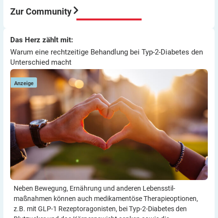
immer wieder so machen.
Zur Community
Viel Erfolg
Thomas
Warum eine rechtzeitige Behandlung bei Typ-2-Diabetes den
Das Herz zählt mit:
Das Herz zählt mit:
Unterschied macht
Warum eine rechtzeitige Behandlung bei Typ-2-Diabetes den
Unterschied macht
Anzeige
Neben Bewegung, Ernährung und anderen Lebensstil­
maßnahmen können auch medikamentöse Therapie­optionen,
z.B. mit GLP-1 Rezeptor­agonisten, bei Typ-2-Diabetes den