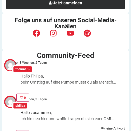
Jetzt anmelden
Folge uns auf unseren
Social-Media-
Kanälen
Community-Feed
vor 3 Wochen, 2 Tagen
thomas55
Hallo Philipa,
beim Umstieg auf eine Pumpe musst du als Mensch
fast genauso viele Entscheidungen treffen wie bei der
ICT. Schätzfehler bleiben also. Du kannst aber die
0
vor 3 Wochen, 3 Tagen
Basalrate individuell einstellen, z.B. In den frühen
philipa
Morgenstunden mehr Insulin zuführen. Auch bei
Hallo zusammen,
körperlichen Anstrengungen kannst du die Basalrate
Ich bin neu hier und wollte fragen ob sich euer GMI
für eine Zeit stoppen, das morgens oder abends
Wert gebessert hat nachdem ihr eine Pumpe
gespritzte Basalinsulin wirkt dagegen weiter. Auch bei
eine Antwort