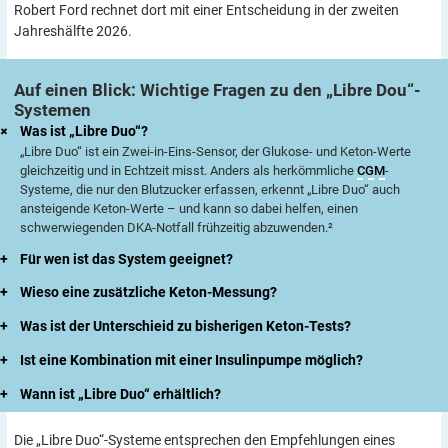
Robert Ford rechnet dort mit einer Entscheidung in der zweiten
Jahreshälfte 2026.
Auf einen Blick: Wichtige Fragen zu den „Libre
Dou“-
Systemen
+
Was ist „Libre Duo“?
„Libre Duo“ ist ein Zwei-in-Eins-Sensor, der Glukose- und Keton-Werte
gleichzeitig und in Echtzeit misst. Anders als herkömmliche
CGM
-
Systeme, die nur den Blutzucker erfassen, erkennt „Libre Duo“ auch
ansteigende Keton-Werte – und kann so dabei helfen, einen
schwerwiegenden DKA-Notfall frühzeitig abzuwenden.²
+
Für wen ist das System geeignet?
+
Wieso eine zusätzliche Keton-Messung?
+
Was ist der Unterschieid zu bisherigen Keton-Tests?
+
Ist eine Kombination mit einer Insulinpumpe möglich?
+
Wann ist „Libre Duo“ erhältlich?
Die „Libre Duo“-Systeme entsprechen den Empfehlungen eines