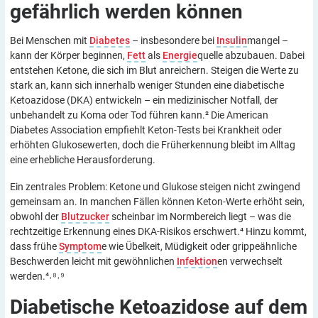
gefährlich werden
können
Bei Menschen mit
Diabetes
– insbesondere bei
Insulin
mangel –
kann der Körper beginnen,
Fett
als
Energie
quelle abzubauen. Dabei
entstehen Ketone, die sich im Blut anreichern. Steigen die Werte zu
stark an, kann sich innerhalb weniger Stunden eine diabetische
Ketoazidose (DKA) entwickeln – ein medizinischer Notfall, der
unbehandelt zu Koma oder Tod führen kann.² Die American
Diabetes Association empfiehlt Keton-Tests bei Krankheit oder
erhöhten Glukosewerten, doch die Früherkennung bleibt im Alltag
eine erhebliche Herausforderung.
Ein zentrales Problem: Ketone und Glukose steigen nicht zwingend
gemeinsam an. In manchen Fällen können Keton-Werte erhöht sein,
obwohl der
Blutzucker
scheinbar im Normbereich liegt – was die
rechtzeitige Erkennung eines DKA-Risikos erschwert.⁴ Hinzu kommt,
dass frühe
Symptom
e wie Übelkeit, Müdigkeit oder grippeähnliche
Beschwerden leicht mit gewöhnlichen
Infektion
en verwechselt
werden.⁴˒⁸˒⁹
Diabetische Ketoazidose auf dem