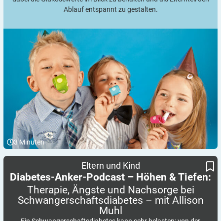
Ablauf entspannt zu gestalten.
3
Minuten
Therapie, Ängste und Nachsorge bei Schwangerschafts­diabetes
Diabetes-Anker-Podcast – Höhen & Tiefen:
Eltern und Kind
– mit Allison Muhl
Diabetes-Anker-Podcast – Höhen & Tiefen:
Therapie, Ängste und Nachsorge bei
Schwangerschafts­diabetes – mit Allison
Muhl