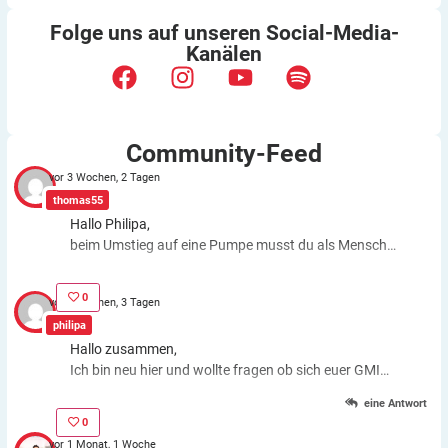
Folge uns auf unseren
Social-Media-
Kanälen
Community-Feed
vor 3 Wochen, 2 Tagen
thomas55
Hallo Philipa,
beim Umstieg auf eine Pumpe musst du als Mensch
fast genauso viele Entscheidungen treffen wie bei der
ICT. Schätzfehler bleiben also. Du kannst aber die
0
vor 3 Wochen, 3 Tagen
Basalrate individuell einstellen, z.B. In den frühen
philipa
Morgenstunden mehr Insulin zuführen. Auch bei
Hallo zusammen,
körperlichen Anstrengungen kannst du die Basalrate
Ich bin neu hier und wollte fragen ob sich euer GMI
für eine Zeit stoppen, das morgens oder abends
Wert gebessert hat nachdem ihr eine Pumpe
gespritzte Basalinsulin wirkt dagegen weiter. Auch bei
eine Antwort
bekommen habt?
Schätzfehlern und ansteigendem Zuckerwert kannst
0
du einfach mit dem Drücken von Knöpfen o.ä. Insulin
vor 1 Monat, 1 Woche