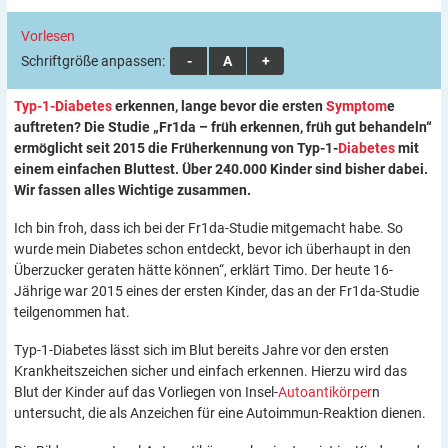
Vorlesen
Schriftgröße anpassen:
A
A
A
Typ-1-Diabetes
erkennen, lange bevor die ersten
Symptom
e
auftreten? Die Studie „Fr1da – früh erkennen, früh gut behandeln“
ermöglicht seit 2015 die Früherkennung von Typ-1-
Diabetes
mit
einem einfachen Bluttest. Über 240.000 Kinder sind bisher dabei.
Wir fassen alles Wichtige zusammen.
Ich bin froh, dass ich bei der Fr1da-Studie mitgemacht habe. So
wurde mein Diabetes schon entdeckt, bevor ich überhaupt in den
Überzucker geraten hätte können“, erklärt Timo. Der heute 16-
Jährige war 2015 eines der ersten Kinder, das an der Fr1da-Studie
teilgenommen hat.
Typ-1-Diabetes lässt sich im Blut bereits Jahre vor den ersten
Krankheitszeichen sicher und einfach erkennen. Hierzu wird das
Blut der Kinder auf das Vorliegen von Insel-
Autoantikörper
n
untersucht, die als Anzeichen für eine Autoimmun-Reaktion dienen.