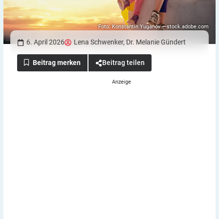
Foto: Konstantin Yuganov – stock.adobe.com
6. April 2026
Lena Schwenker
,
Dr. Melanie Gündert
Beitrag teilen