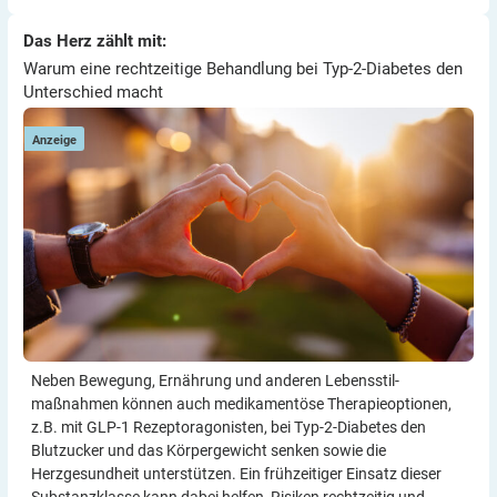
Thomas
Warum eine rechtzeitige Behandlung bei Typ-2-Diabetes den
Das Herz zählt mit:
Das Herz zählt mit:
E
Unterschied macht
Warum eine rechtzeitige Behandlung bei Typ-2-Diabetes den
Unterschied macht
Anzeige
Neben Bewegung, Ernährung und anderen Lebensstil­
maßnahmen können auch medikamentöse Therapie­optionen,
z.B. mit GLP-1 Rezeptor­agonisten, bei Typ-2-Diabetes den
Blutzucker und das Körper­gewicht senken sowie die
Herzgesundheit unterstützen. Ein frühzeitiger Einsatz dieser
Substanzklasse kann dabei helfen, Risiken rechtzeitig und