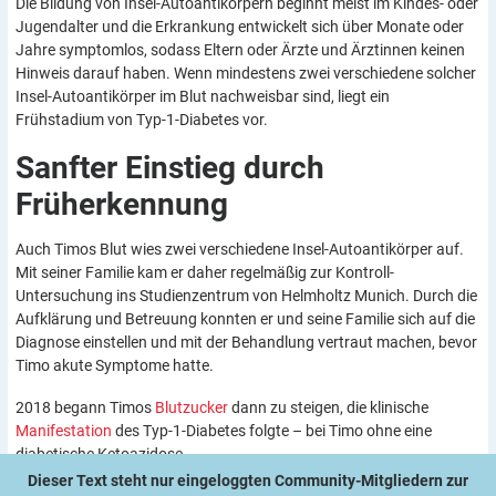
Die Bildung von Insel-Autoantikörpern beginnt meist im Kindes- oder
Jugendalter und die Erkrankung entwickelt sich über Monate oder
Jahre symptomlos, sodass Eltern oder Ärzte und Ärztinnen keinen
Hinweis darauf haben. Wenn mindestens zwei verschiedene solcher
Insel-Autoantikörper im Blut nachweisbar sind, liegt ein
Frühstadium von Typ-1-Diabetes vor.
Sanfter Einstieg durch
Früherkennung
Auch Timos Blut wies zwei verschiedene Insel-Autoantikörper auf.
Mit seiner Familie kam er daher regelmäßig zur Kontroll-
Untersuchung ins Studienzentrum von Helmholtz Munich. Durch die
Aufklärung und Betreuung konnten er und seine Familie sich auf die
Diagnose einstellen und mit der Behandlung vertraut machen, bevor
Timo akute Symptome hatte.
2018 begann Timos
Blutzucker
dann zu steigen, die klinische
Manifestation
des Typ-1-Diabetes folgte – bei Timo ohne eine
diabetische Ketoazidose.
Dieser Text steht nur eingeloggten Community-Mitgliedern zur