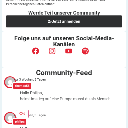
Personenbezogenen Daten enthält.
Werde Teil unserer
Community
Jetzt anmelden
Folge uns auf unseren
Social-Media-
Kanälen
Community-Feed
vor 3 Wochen, 3 Tagen
thomas55
Hallo Philipa,
beim Umstieg auf eine Pumpe musst du als Mensch
fast genauso viele Entscheidungen treffen wie bei der
ICT. Schätzfehler bleiben also. Du kannst aber die
0
vor 3 Wochen, 3 Tagen
Basalrate individuell einstellen, z.B. In den frühen
philipa
Morgenstunden mehr Insulin zuführen. Auch bei