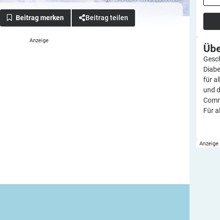
Beitrag teilen
Üb
Gesch
Diabe
für a
und d
Commu
Für a