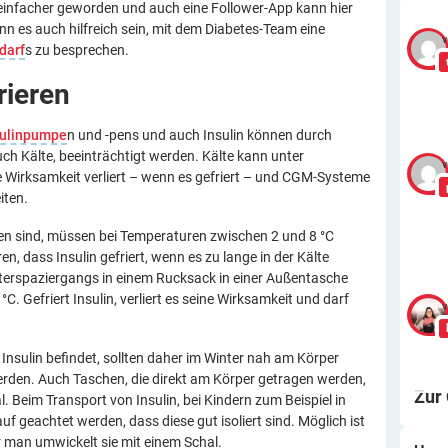
ch einfacher geworden und auch eine Follower-App kann hier
n es auch hilfreich sein, mit dem Diabetes-Team eine
v
darf
s zu besprechen.
rieren
sulinpumpe
n und -pens und auch Insulin können durch
ch Kälte, beeinträchtigt werden. Kälte kann unter
v
 Wirksamkeit verliert – wenn es gefriert – und CGM-Systeme
iten.
hen sind, müssen bei Temperaturen zwischen 2 und 8 °C
n, dass Insulin gefriert, wenn es zu lange in der Kälte
erspaziergangs in einem Rucksack in einer Außentasche
. Gefriert Insulin, verliert es seine Wirksamkeit und darf
v
a Insulin befindet, sollten daher im Winter nah am Körper
den. Auch Taschen, die direkt am Körper getragen werden,
Zur
l. Beim Transport von Insulin, bei Kindern zum Beispiel in
f geachtet werden, dass diese gut isoliert sind. Möglich ist
 man umwickelt sie mit einem Schal.