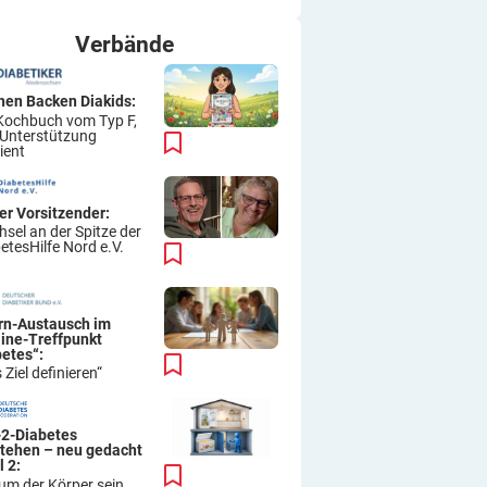
ich immer wieder so machen.
Viel Erfolg
Verbände
Thomas
hen Backen Diakids:
Kochbuch vom Typ F,
 Unterstützung
ient
er Vorsitzender:
sel an der Spitze der
etesHilfe Nord e.V.
ern-Austausch im
line-Treffpunkt
betes“:
 Ziel definieren“
-2-Diabetes
stehen – neu gedacht
l 2:
um der Körper sein