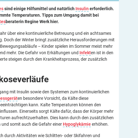
es
sind einige Hilfsmittel und natürlich
Insulin
erforderlich.
stimmte Temperaturen. Tipps zum Umgang damit bei
tes
beraterin Regine Werk
hier.
ahr über eine kontinuierliche Betreuung und ein achtsames
. Doch der Winter bringt zusätzliche Herausforderungen mit
e Bewegungsabläufe – Kinder spielen im Sommer meist mehr
nd mehr. Die Gefahr von Erkältungen und
Infekt
en ist in den
erte steigen durch den Krankheitsprozess, der zusätzlich
koseverläufe
gang mit Insulin sowie den Systemen zum kontinuierlichen
essgerät
en besondere Vorsicht, da Kälte diese
n beeinträchtigen kann. Kalte Temperaturen können den
nflussen. Einerseits sorgt Kälte dafür, dass der Körper mehr
uren aufrechtzuerhalten. Dies kann durch den zusätzlichen
 und somit auch die Gefahr einer
Hypoglykämie
erhöhen.
ch durch Aktivitäten wie Schlitten- oder Skifahren und