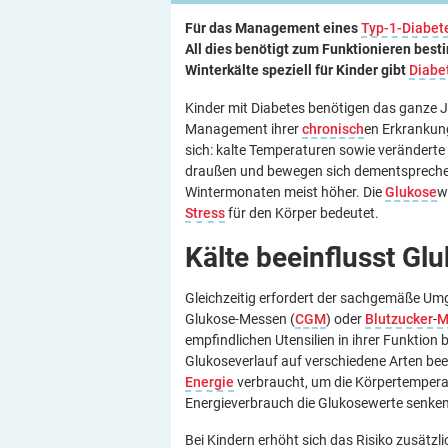
Für das Management eines
Typ-1-Diabet
All dies benötigt zum Funktionieren be
Winterkälte speziell für Kinder gibt
Diabe
Kinder mit Diabetes benötigen das ganze J
Management ihrer
chronisch
en Erkrankung
sich: kalte Temperaturen sowie verändert
draußen und bewegen sich dementspreche
Wintermonaten meist höher. Die
Glukose
w
Stress
für den Körper bedeutet.
Kälte beeinflusst
Glu
Gleichzeitig erfordert der sachgemäße Um
Glukose-Messen (
CGM
) oder
Blutzucker
-
M
empfindlichen Utensilien in ihrer Funktio
Glukoseverlauf auf verschiedene Arten beei
Energie
verbraucht, um die Körpertemperat
Energieverbrauch die Glukosewerte senken
Bei Kindern erhöht sich das Risiko zusätzli