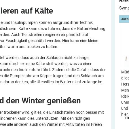
Herz
Symp
gieren auf
Kälte
Anze
 und Insulinpumpen können aufgrund ihrer Technik
ch sein. Kälte kann dazu führen, dass die Batterieleistung
den. Auch Teststreifen reagieren empfindlich auf
r Feuchtigkeit geschützt werden. Hier kann eine kleine
ifen warm und trocken zu halten.
tet werden, dass auch der Schlauch nicht zu lange
kann durch extreme Kälte steif werden, was zu einer
brochenen Inulinzufuhr führt. Zudem ist die Gefahr, dass der
Müdi
llten die Pumpe nahe am Körper tragen und den Schlauch am
allg
en daran denken, alle Utensilien im Winter nicht zu lange im
Her
Mens
Risi
nd den Winter
genießen
une
und 
 trockener wird, gilt es, die Einstichstellen noch besser mit
hier.
m
incremen kann dies unterstützen. Mit den richtigen
ie alle anderen auch den Winter mit Aktivitäten im Freien