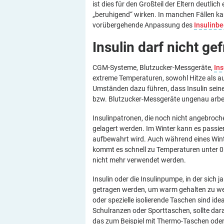
ist dies für den Großteil der Eltern deutli
„beruhigend“ wirken. In manchen Fällen kan
vorübergehende Anpassung des
Insulinbe
Insulin darf nicht
gef
CGM-Systeme, Blutzucker-Messgeräte,
In
extreme Temperaturen, sowohl Hitze als au
Umständen dazu führen, dass Insulin seine
bzw. Blutzucker-Messgeräte ungenau arbe
Insulinpatronen, die noch nicht angebroc
gelagert werden. Im Winter kann es passiere
aufbewahrt wird. Auch während eines Wint
kommt es schnell zu Temperaturen unter 0 °C
nicht mehr verwendet werden.
Insulin oder die Insulinpumpe, in der sich j
getragen werden, um warm gehalten zu wer
oder spezielle isolierende Taschen sind idea
Schulranzen oder Sporttaschen, sollte darau
das zum Beispiel mit Thermo-Taschen oder