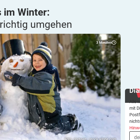
 im Winter:
 richtig
umgehen
3
Minuten
Dia
Alle 
mit D
Postf
nicht
Hinw
Foto: photoart - stock.adobe.com