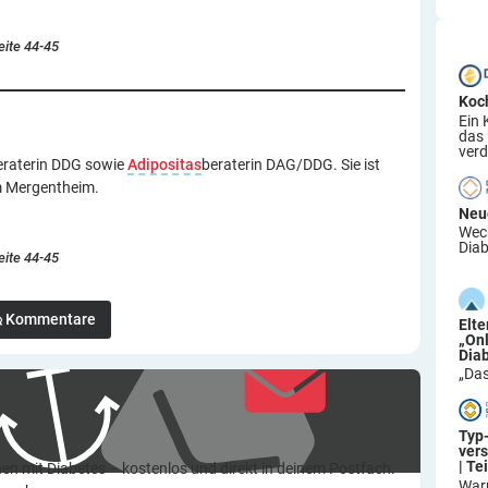
eite 44-45
Koc
Ein 
das
verd
eraterin DDG sowie
Adipositas
beraterin DAG/DDG. Sie ist
m Mergentheim.
Neu
Wech
Diab
eite 44-45
Kommentare
Elt
„On
Dia
„Das
Typ
ver
| Tei
en mit Diabetes – kostenlos und direkt in deinem Postfach.
War