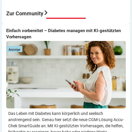
war für mich eine sehr gute Entscheidung würde ich
immer wieder so machen.
Zur Community
Viel Erfolg
Thomas
Einfach vorbereitet – Diabetes managen mit KI-gestützten
Einfach vorbereitet – Diabetes managen mit KI-gestützten
Vorhersagen
Vorhersagen
Anzeige
Das Leben mit Diabetes kann körperlich und seelisch
anstrengend sein. Genau hier setzt die neue CGM-Lösung Accu-
Chek SmartGuide an: Mit KI-gestützten Vorher­sagen, die helfen,
frühzeitig zu reagieren, bevor hohe oder niedrige Werte