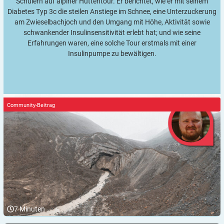
Schülern auf alpiner Hüttentour. Er berichtet, wie er mit seinem
Diabetes Typ 3c die steilen Anstiege im Schnee, eine Unterzuckerung
am Zwieselbachjoch und den Umgang mit Höhe, Aktivität sowie
schwankender Insulinsensitivität erlebt hat; und wie seine
Erfahrungen waren, eine solche Tour erstmals mit einer
Insulinpumpe zu bewältigen.
Community-Beitrag
7
Minuten