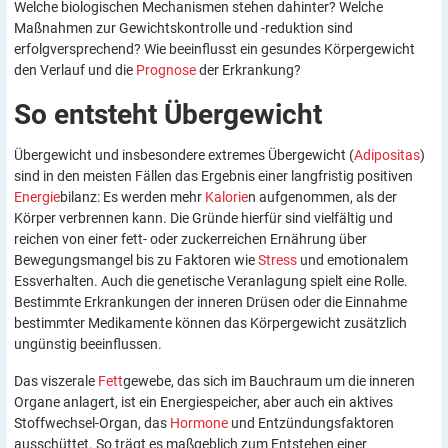
Welche biologischen Mechanismen stehen dahinter? Welche
Maßnahmen zur Gewichtskontrolle und -reduktion sind
erfolgversprechend? Wie beeinflusst ein gesundes Körpergewicht
den Verlauf und die
Prognose
der Erkrankung?
So entsteht
Übergewicht
Übergewicht und insbesondere extremes Übergewicht (
Adipositas
)
sind in den meisten Fällen das Ergebnis einer langfristig positiven
Energie
bilanz: Es werden mehr
Kalorie
n aufgenommen, als der
Körper verbrennen kann. Die Gründe hierfür sind vielfältig und
reichen von einer fett- oder zuckerreichen Ernährung über
Bewegungsmangel bis zu Faktoren wie
Stress
und emotionalem
Essverhalten. Auch die genetische Veranlagung spielt eine Rolle.
Bestimmte Erkrankungen der inneren Drüsen oder die Einnahme
bestimmter Medikamente können das Körpergewicht zusätzlich
ungünstig beeinflussen.
Das viszerale
Fett
gewebe, das sich im Bauchraum um die inneren
Organe anlagert, ist ein Energiespeicher, aber auch ein aktives
Stoffwechsel-Organ, das
Hormone
und Entzündungsfaktoren
ausschüttet. So trägt es maßgeblich zum Entstehen einer