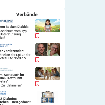
ich immer wieder so machen.
Viel Erfolg
Thomas
Verbände
hen Backen Diakids:
Kochbuch vom Typ F,
 Unterstützung
ient
er Vorsitzender:
sel an der Spitze der
etesHilfe Nord e.V.
ern-Austausch im
line-Treffpunkt
betes“:
 Ziel definieren“
-2-Diabetes
stehen – neu gedacht