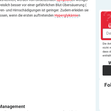
islich besser vor einer gefährlichen Blut-Übersäuerung (
rven- und Hirnschädigungen ist geringer. Zudem erleiden sie
dosen, wenn die ersten auftretenden
Hyperglykämie
n
Die An
nicht 
dass d
enthält
W
Fo
-Management