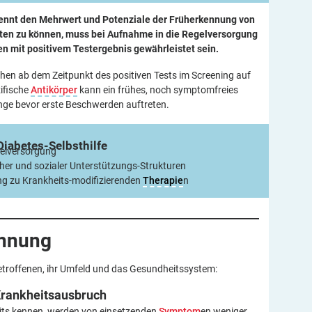
kennt den Mehrwert und Potenziale der Früherkennung von
alten zu können, muss bei Aufnahme in die Regelversorgung
n mit positivem Testergebnis gewährleistet sein.
schen ab dem Zeitpunkt des positiven Tests im Screening auf
zifische
Antikörper
kann ein frühes, noch symptomfreies
nge bevor erste Beschwerden auftreten.
Diabetes-Selbsthilfe
gelversorgung
her und sozialer Unterstützungs-Strukturen
ng zu Krankheits-modifizierenden
Therapie
n
ennung
Betroffenen, ihr Umfeld und das Gesundheitssystem:
rankheitsausbruch
reits kennen, werden von einsetzenden
Symptom
en weniger