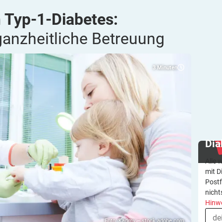
 Typ-1-Diabetes:
 ganzheitliche
Betreuung
3
Minuten
Dia
Alle 
mit D
Postf
nicht
Hinw
Foto: Kadmy – stock.adobe.com