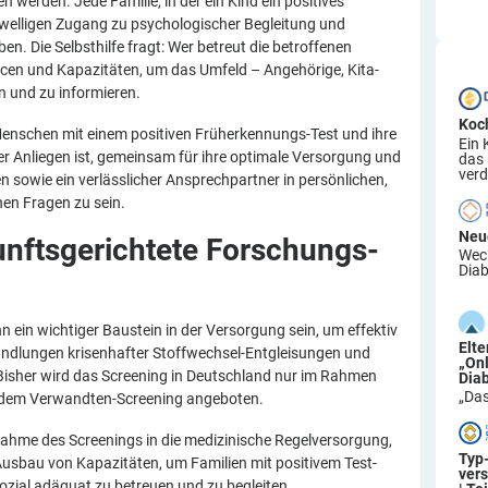
werden. Jede Familie, in der ein Kind ein positives
chwelligen Zugang zu psychologischer Begleitung und
n. Die Selbsthilfe fragt: Wer betreut die betroffenen
en und Kapazitäten, um das Umfeld – Angehörige, Kita-
n und zu informieren.
Koc
d Menschen mit einem positiven Früherkennungs-Test und ihre
Ein 
ser Anliegen ist, gemeinsam für ihre optimale Versorgung und
das
verd
n sowie ein verlässlicher Ansprechpartner in persönlichen,
hen Fragen zu sein.
Neu
nftsgerichtete
Forschungs-
Wech
Diab
 ein wichtiger Baustein in der Versorgung sein, um effektiv
Elt
andlungen krisenhafter Stoffwechsel-Entgleisungen und
„On
 Bisher wird das Screening in Deutschland nur im Rahmen
Dia
„Das
d dem Verwandten-Screening angeboten.
ufnahme des Screenings in die medizinische Regelversorgung,
Typ
usbau von Kapazitäten, um Familien mit positivem Test-
ver
ozial adäquat zu betreuen und zu begleiten.