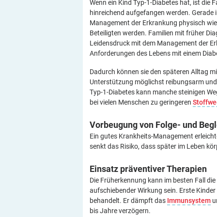
Wenn ein Kind Typ-1-Diabetes hat, ist die 
hinreichend aufgefangen werden. Gerade i
Management der Erkrankung physisch wie p
Beteiligten werden. Familien mit früher Di
Leidensdruck mit dem Management der Erk
Anforderungen des Lebens mit einem Diabe
Dadurch können sie den späteren Alltag mi
Unterstützung möglichst reibungsarm und kr
Typ-1-Diabetes kann manche steinigen Wege
bei vielen Menschen zu geringeren
Stoffwe
Vorbeugung von Folge- und
Begl
Ein gutes Krankheits-Management erleichtert
senkt das Risiko, dass später im Leben kö
Einsatz präventiver
Therapien
Die Früherkennung kann im besten Fall die 
aufschiebender Wirkung sein. Erste Kinde
behandelt. Er dämpft das
Immunsystem
u
bis Jahre verzögern.