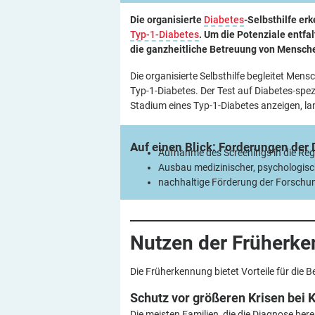
Die organisierte
Diabetes
-Selbsthilfe er
Typ-1-Diabetes
. Um die Potenziale entf
die ganzheitliche Betreuung von Mensche
Die organisierte Selbsthilfe begleitet Men
Typ-1-Diabetes. Der Test auf Diabetes-spe
Stadium eines Typ-1-Diabetes anzeigen, la
Auf einen Blick: Forderungen der
Aufnahme des Screenings in die Re
Ausbau medizinischer, psychologisc
nachhaltige Förderung der Forschu
Nutzen der
Früherk
Die Früherkennung bietet Vorteile für die 
Schutz vor größeren Krisen bei
K
Die meisten Familien, die die Diagnose be