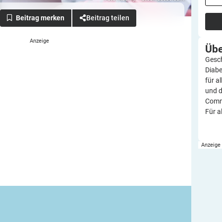
Beitrag teilen
Üb
Gesch
Diabe
für a
und d
Commu
Für a