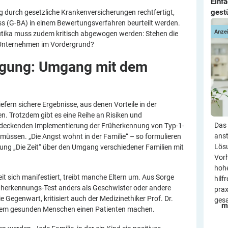
Einf
gest
 durch gesetzliche Krankenversicherungen rechtfertigt,
G-BA) in einem Bewertungsverfahren beurteilt werden.
Anze
utika muss zudem kritisch abgewogen werden: Stehen die
-Unternehmen im Vordergrund?
rgung: Umgang mit dem
iefern sichere Ergebnisse, aus denen Vorteile in der
n. Trotzdem gibt es eine Reihe an Risiken und
Das 
endeckenden Implementierung der Früherkennung von Typ-1-
anst
müssen. „Die Angst wohnt in der Familie“ – so formulieren
Lösu
tung „Die Zeit“ über den Umgang verschiedener Familien mit
Vorh
hohe
it sich manifestiert, treibt manche Eltern um. Aus Sorge
hilf
rüherkennungs-Test anders als Geschwister oder andere
prax
die Gegenwart, kritisiert auch der Medizinethiker Prof. Dr.
ges
m
inem gesunden Menschen einen Patienten machen.