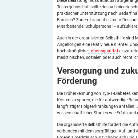
Diese Belastung muss adäquat aufgefangen 
Testergebnis hat, sollte deshalb niedrigs
praktischer Unterstützung nach Bedarf habe
Familien? Zudem braucht es mehr Ressourc
Mitarbeitende, Schulpersonal – aufzukläre
Auch in der organisierten Selbsthilfe sin
Angehörigen eine relativ neue Klientel. Un
höchstmögliche
Lebensqualität
einzutrete
medizinischen, sozialen oder auch rechtlic
Versorgung und zuku
Förderung
Die Früherkennung von Typ-1-Diabetes kann
Kosten zu sparen, die für aufwendige Beh
langfristiger Folgeerkrankungen anfallen.
wissenschaftlicher Studien wie Fr1da un
Die organisierte Selbsthilfe fordert die A
verbunden mit dem sorgfältigen Auf- und A
Ergebnis medizinisch, psychologisch und s