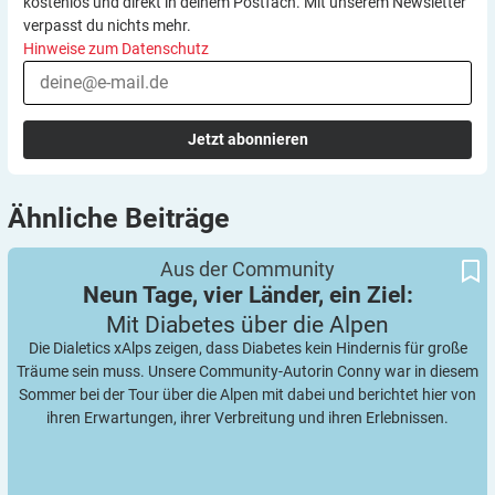
kostenlos und direkt in deinem Postfach. Mit unserem Newsletter
verpasst du nichts mehr.
Hinweise zum Datenschutz
Jetzt abonnieren
Ähnliche
Beiträge
Neun Tage, vier Länder, ein Ziel:
Mit Diabetes über die Alpen
Aus der Community
Neun Tage, vier Länder, ein Ziel:
Mit Diabetes über die
Alpen
Die Dialetics xAlps zeigen, dass Diabetes kein Hindernis für große
Träume sein muss. Unsere Community-Autorin Conny war in diesem
Sommer bei der Tour über die Alpen mit dabei und berichtet hier von
ihren Erwartungen, ihrer Verbreitung und ihren Erlebnissen.