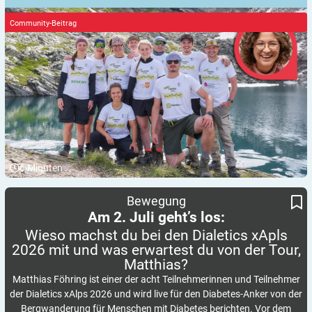
Community-Beitrag
6
Minuten
Wieso machst du bei den Dialetics xApls 2026 mit und was
Am 2. Juli geht’s los:
Bewegung
erwartest du von der Tour, Matthias?
Am 2. Juli geht’s los:
Wieso machst du bei den Dialetics xApls
2026 mit und was erwartest du von der Tour,
Matthias?
Matthias Föhring ist einer der acht Teilnehmerinnen und Teilnehmer
der Dialetics xAlps 2026 und wird live für den Diabetes-Anker von der
Bergwanderung für Menschen mit Diabetes berichten. Vor dem