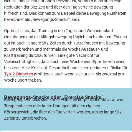
Neu ist, dass nicht nur Sport relevant ist, sondern dass auch eine
Reduktion der Sitz-Zeit und über den Tag verteilte Bewegung
hilfreich sind. Dies können zum Beispiel kleine Bewegungs-Einheiten,
bezeichnet als „Bewegungs-Snacks“, sein.
Optimal ist es, das Training in den Tages- und Wochenablauf
einzubauen und die Alltagsbewegung täglich hochzuhalten. Ebenso
gut ist auch, längere Sitz-Zeiten durch kurze Pausen mit Bewegung
zu unterbrechen und mehrmals die Woche Ausdauer- und
Krafttraining durchzuführen. Eine gute Nachricht für
Vielbeschäftigte ist, dass auch reine Wochenend-Sportler von einer
besseren Herz-Kreislauf-Gesundheit und einem geringeren Risiko für
Typ-2-Diabetes
profitieren, auch wenn sie nur ein- bis zweimal pro
Woche Sport treiben.
Bewegungs-Snacks oder „Exercise
Snacks“
Bewegungs-Snacks sind kurze Einheiten körperlicher Aktivität wie
Treppensteigen oder kurze Übungen mit dem eigenen
Körpergewicht, die über den Tag verteilt werden, um so lange Sitz-
Zeiten zu unterbrechen.