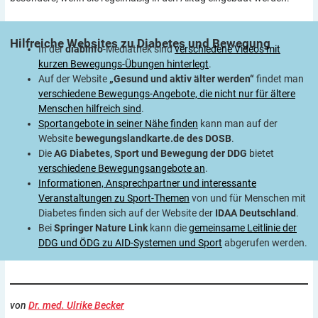
Hilfreiche Websites zu Diabetes und
Bewegung
In der
diabinfo
-Mediathek sind
verschiedene Videos mit
kurzen Bewegungs-Übungen hinterlegt
.
Auf der Website
„Gesund und aktiv älter werden“
findet man
verschiedene Bewegungs-Angebote, die nicht nur für ältere
Menschen hilfreich sind
.
Sportangebote in seiner Nähe finden
kann man auf der
Website
bewegungslandkarte.de des DOSB
.
Die
AG Diabetes, Sport und Bewegung der DDG
bietet
verschiedene Bewegungsangebote an
.
Informationen, Ansprechpartner und interessante
Veranstaltungen zu Sport-Themen
von und für Menschen mit
Diabetes finden sich auf der Website der
IDAA Deutschland
.
Bei
Springer Nature Link
kann die
gemeinsame Leitlinie der
DDG und ÖDG zu AID-Systemen und Sport
abgerufen werden.
von
Dr. med. Ulrike Becker