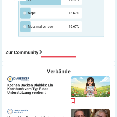
diabetes-anker-community-meetup-im-juli/
minimal verbessert. GMI und TIR gab es damals noch
nicht, jedenfalls nicht für Patienten. Beim Umstieg auf
AID haben sich bei mir GMI und TIR verbessert. Aber
Nope
16.67%
“automatisch” funktioniert das auch nur begrenzt.
Wenn du z.B. Sport machst, kann ein AID-System die
Muss mal schauen
16.67%
Insulinzufuhr maximal auf Null setzen, aber Zucker
kann dir Pumpe auch nicht zuführen.
Aber meine Meinung: Der Umstieg von ICT auf Pumpe
war für mich eine sehr gute Entscheidung würde ich
immer wieder so machen.
Zur Community
Viel Erfolg
Thomas
Verbände
Kochen Backen Diakids: Ein
Kochbuch vom Typ F, das
Unterstützung verdient