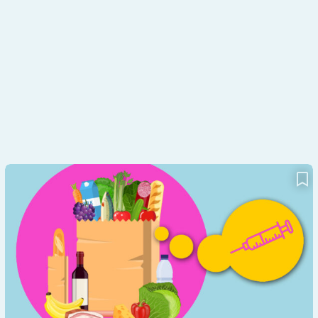
Therapie mit Abnehm-Spritze: Was sich bei der Ernährung ändert