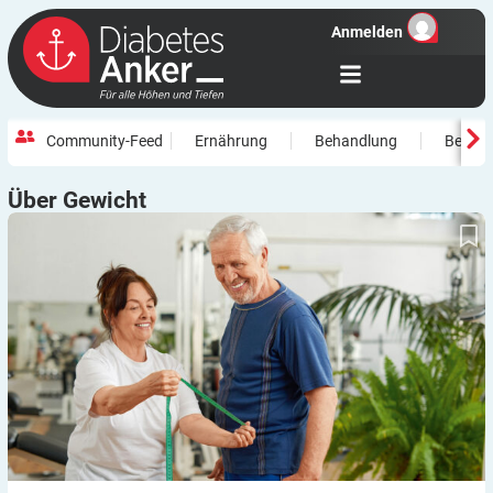
Anmelden
Community-Feed
Ernährung
Behandlung
Beweg
Über
Gewicht
Maßband statt Waage: Veränderungen positiv wahrnehmen