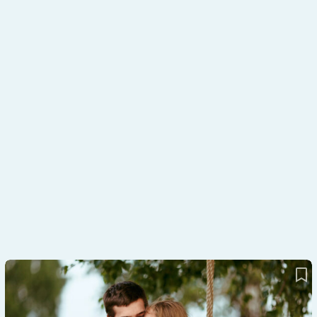
Serie – AID-Systeme für Kinder und Jugendliche: Wie Max und
Marie ihren Diabetes mit der MiniMed 780G im Griff haben