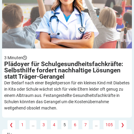
3
Minuten
Plädoyer für Schulgesundheitsfachkräfte:
Selbsthilfe fordert nachhaltige Lösungen
statt
Träger-Gerangel
Der Bedarf nach einer Begleitperson für ein kleines Kind mit Diabetes
in Kita oder Schule wächst sich für viele Eltern leider oft genug zu
einem Albtraum aus. Festangestellte Gesundheitsfachkräfte in
Schulen könnten das Gerangel um die Kostenübernahme
weitgehend obsolet machen.
❮
1
…
3
4
5
6
7
…
105
❯