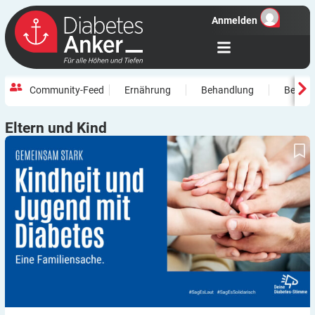
Anmelden
Community-Feed
Ernährung
Behandlung
Beweg
Eltern und
Kind
3. Aktion 2025 #SagEsLaut #SagEsSolidarisch: Wenn Kinder mit
Typ-1-Diabetes groß werden – eine gemeinsame Aufgabe