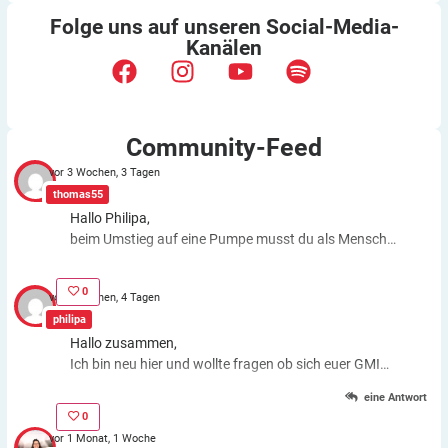
Folge uns auf unseren
Social-Media-
Kanälen
Community-Feed
vor 3 Wochen, 3 Tagen
thomas55
Hallo Philipa,
beim Umstieg auf eine Pumpe musst du als Mensch
fast genauso viele Entscheidungen treffen wie bei der
ICT. Schätzfehler bleiben also. Du kannst aber die
0
vor 3 Wochen, 4 Tagen
Basalrate individuell einstellen, z.B. In den frühen
philipa
Morgenstunden mehr Insulin zuführen. Auch bei
Hallo zusammen,
körperlichen Anstrengungen kannst du die Basalrate
Ich bin neu hier und wollte fragen ob sich euer GMI
für eine Zeit stoppen, das morgens oder abends
Wert gebessert hat nachdem ihr eine Pumpe
gespritzte Basalinsulin wirkt dagegen weiter. Auch bei
eine Antwort
bekommen habt?
Schätzfehlern und ansteigendem Zuckerwert kannst
0
du einfach mit dem Drücken von Knöpfen o.ä. Insulin
vor 1 Monat, 1 Woche